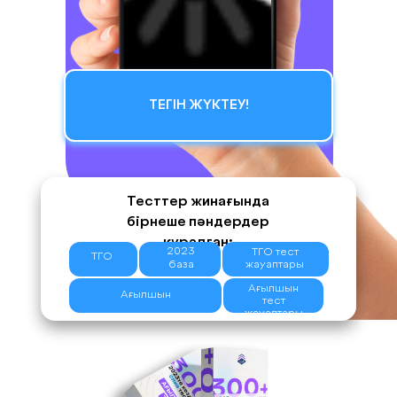
ТЕГІН ЖҮКТЕУ!
Тесттер жинағында
бірнеше пәндердер
құралған:
2023
ТГО тест
ТГО
база
жауаптары
Ағылшын
Ағылшын
тест
жауаптары