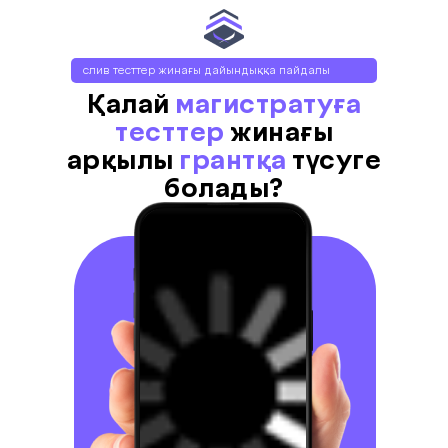
слив тесттер жинағы дайындыққа пайдалы
болады
Қалай
магистратуға
тесттер
жинағы
арқылы
грантқа
түсуге
болады?