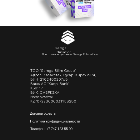
Samga
Education
Все права защищены, Samga Education
ТОО "Samga Bilim Group"
Адрес: Казахстан, Бұхар Жырау 51/4,
БИН: 210240020768
Банк: АО "Kaspi Bank"
КБе: 17
БИК: CASPKZKA
Номер счёта:
KZ70722S000031158280
Договор оферты
Политика конфиденциальности
Телефон: +7 747 123 55 00