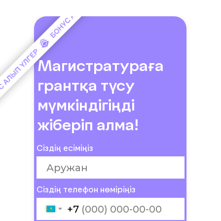
Магистратураға
грантқа түсу
мүмкіндігіңді
жіберіп алма!
Сіздің есіміңіз
Сіздің телефон нөміріңіз
+7