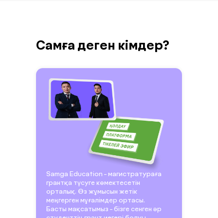
Самға деген кімдер?
Ағылшын тілі
Практикада тесттер
өту
Samga Education - магистратураға
грантқа түсуге көмектесетін
орталық. Өз жұмысын жетік
меңгерген мұғалімдер ортасы.
Басты мақсатымыз - бізге сенген әр