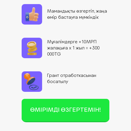
Мамандықты өзгертіп, жаңа
өмір бастауға мүмкіндік
Мұғалімдерге +10МРП
жалақыға х 1 жыл = +300
000TG
Грант отработкасынан
босатылу
ӨМІРІМДІ ӨЗГЕРТЕМІН!
Тегін сабақты көру