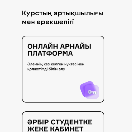
Курстың артықшылығы
мен ерекшелігі