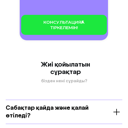
КОНСУЛЬТАЦИЯҒА
ТІРКЕЛЕМІН!
Жиі қойылатын
сұрақтар
бізден нені сұрайды?
Сабақтар қайда және қалай
өтіледі?