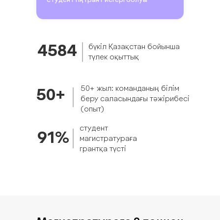
студенттің грант иегері болуы
бүкіл Қазақстан бойынша
4584
түлек оқыттық
50+ жыл: команданың білім
50+
беру саласындағы тәжірибесі
(опыт)
студент
91%
магистратураға
грантқа түсті