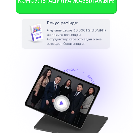
КОНСУЛЬТАЦИЯҒА ЖАЗЫЛАМЫН!
Тегін сабақты көру
Бонус ретінде:
+ мұғалімдерге 30.000TG (10МРП)
жалақыға қосылады!
+ студенттер отработкадан және
әскерден босатылады!