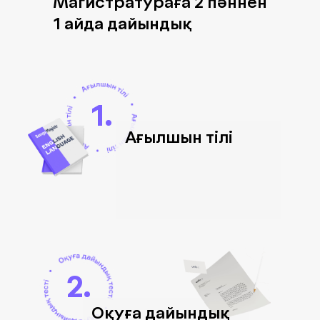
Магистратураға 2 пәннен
1 айда дайындық
1.
Ағылшын тілі
2.
Оқуға дайындық