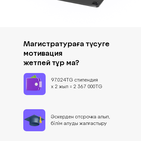
Магистратураға түсуге
мотивация
жетпей тұр ма?
97.024TG стипендия
х 2 жыл = 2 367 000TG
Әскерден отсрочка алып,
білім алуды жалғастыру