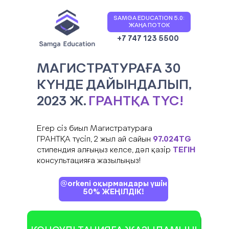
SAMGA EDUCATION 5.0:
ЖАҢА ПОТОК
+7 747 123 5500
МАГИСТРАТУРАҒА 30
КҮНДЕ ДАЙЫНДАЛЫП,
2023 Ж.
ГРАНТҚА ТҮС!
Егер сіз биыл Магистратураға
ГРАНТҚА түсіп, 2 жыл ай сайын
97.024TG
стипендия алғыңыз келсе, дәл қазір
ТЕГІН
консультацияға жазылыңыз!
@orkeni оқырмандары үшін
50% ЖЕҢІЛДІК!