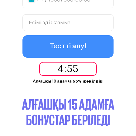
Тестті алу!
4
:
54
Алғашқы 10 адамға
65% жеңілдік!